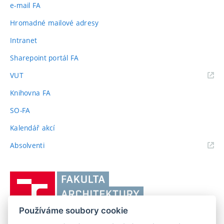
e-mail FA
Hromadné mailové adresy
Intranet
Sharepoint portál FA
(externí
VUT
odkaz)
Knihovna FA
SO-FA
Kalendář akcí
(externí
Absolventi
odkaz)
Vysoké
učení
technické
Používáme soubory cookie
v