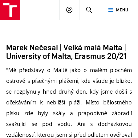
FA
PŘIHLÁSIT
HLEDAT
MENU
VUT
SE
Marek Nečesal | Velká malá Malta |
University of Malta, Erasmus 20/21
"Mé představy o Maltě jako o malém plochém
ostrově s písečnými plážemi, kde všude je blízko,
se rozplynuly hned druhý den, kdy jsme došli s
očekáváním k nebližší pláži. Místo bělostného
písku zde byly skály a prapodivné zábradlí
svažující se pod vodu. Ani s docházkovou
vzdáleností, kterou jsem si před odletem ověřoval