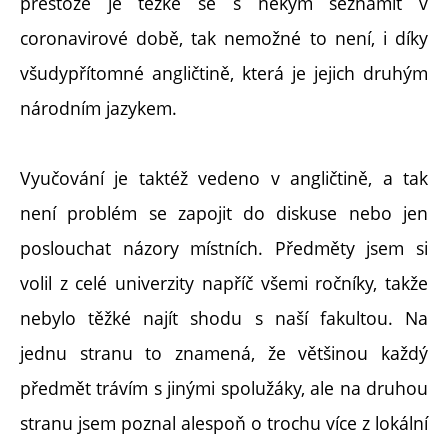
přestože je těžké se s někým seznámit v
coronavirové době, tak nemožné to není, i díky
všudypřítomné angličtině, která je jejich druhým
národním jazykem.
Vyučování je taktéž vedeno v angličtině, a tak
není problém se zapojit do diskuse nebo jen
poslouchat názory místních. Předměty jsem si
volil z celé univerzity napříč všemi ročníky, takže
nebylo těžké najít shodu s naší fakultou. Na
jednu stranu to znamená, že většinou každý
předmět trávím s jinými spolužáky, ale na druhou
stranu jsem poznal alespoň o trochu více z lokální