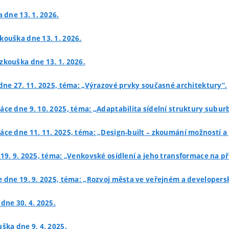
 dne 13. 1. 2026.
zkouška dne 13. 1. 2026.
 zkouška dne 13. 1. 2026.
 dne 27. 11. 2025, téma: „Výrazové prvky současné architektury“.
ráce dne 9. 10. 2025, téma: „Adaptabilita sídelní struktury subur
ráce dne 11. 11. 2025, téma: „Design-built – zkoumání možností a
 19. 9. 2025, téma: „Venkovské osídlení a jeho transformace na p
ce dne 19. 9. 2025, téma: „Rozvoj města ve veřejném a developer
dne 30. 4. 2025.
uška dne 9. 4. 2025.