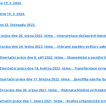
e 19. 3. 2024.
dne 19. 3. 2024.
ne 23. listopadu 2023.
í práce dne 28. srpna 2023, téma : „Interpretace dočasných kon
í práce dne 24. ledna 2023, téma : „Vybrané aspekty světla v sakr
isertační práce dne 8. září 2022, téma : „Ekonomické a sociální l
disertační práce dne 18. května 2022, téma : „Transformace evro
disertační práce dne 17. března 2022, téma : „Specifika návrhu 
ční práce dne 30. srpna 2021, téma : „Podstata hliněné archite
ertační práce dne 1. února 2021, téma : „Kvalita urbanistické st