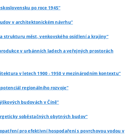
Československu po roce 1945“
 budov v architektonickém návrhu“
na strukturu měst, venkovského osídlení a krajiny“
 produkce v urbánních ladech a veřejných prostorách
hitektura v letech 1900 - 1950 v mezinárodním kontextu“
 potenciál regionálního rozvoje“
 výškových budovách v Číně“
nergeticky soběstačných obytných budov“
á opatření pro efektivní hospodaření s povrchovou vodou v