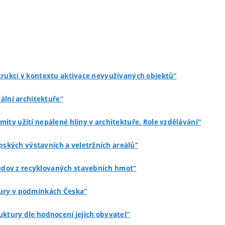
strukcí v kontextu aktivace nevyužívaných objektů“
ální architektuře“
imity užití nepálené hlíny v architektuře. Role vzdělávání“
pských výstavních a veletržních areálů“
budov z recyklovaných stavebních hmot“
ktury v podmínkách Česka“
ruktury dle hodnocení jejich obyvatel“