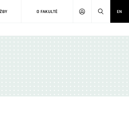
ŽBY
O FAKULTĚ
EN
PŘIHLÁSIT
HLEDAT
SE