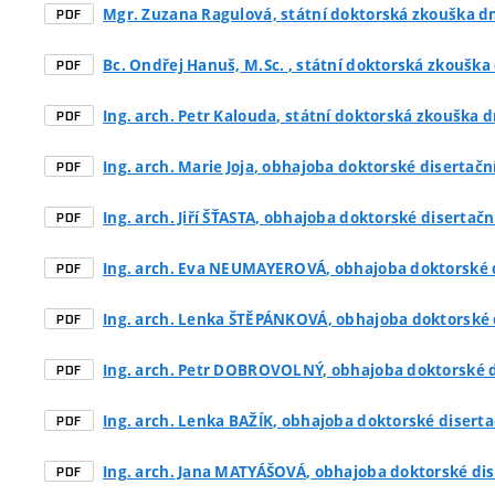
Mgr. Zuzana Ragulová
, státní doktorská zkouška dn
PDF
Bc. Ondřej Hanuš, M.Sc.
, státní doktorská zkouška 
PDF
Ing. arch. Petr Kalouda
, státní doktorská zkouška d
PDF
Ing. arch. Marie Joja
, obhajoba doktorské disertačn
PDF
Ing. arch. Jiří ŠŤASTA
, obhajoba doktorské disertačn
PDF
Ing. arch. Eva NEUMAYEROVÁ
, obhajoba doktorské d
PDF
Ing. arch. Lenka ŠTĚPÁNKOVÁ
, obhajoba doktorské 
PDF
Ing. arch. Petr DOBROVOLNÝ
, obhajoba doktorské 
PDF
Ing. arch. Lenka BAŽÍK
, obhajoba doktorské diserta
PDF
Ing. arch. Jana MATYÁŠOVÁ
, obhajoba doktorské dis
PDF