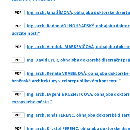
Ing. arch. Jana ŠÍMOVÁ
, obhajoba doktorské disert
PDF
Ing. arch. Radan VOLNOHRADSKÝ
, obhajoba doktor
PDF
udržitelnosti“
Ing. arch. Vendula MARKEVIČOVÁ
, obhajoba doktor
PDF
Ing. David EYER
, obhajoba doktorské disertační prá
PDF
Ing. arch. Renata VRABELOVÁ
, obhajoba doktorské 
PDF
brněnské architektury v celorepublikovém kontextu.“
Ing. arch. Evgeniia KUZNETCOVA
, obhajoba doktors
PDF
evropského města.“
Ing. arch. Jonáš FERENC
, obhajoba doktorské diser
PDF
Ing. arch. Kryštof FERENC
, obhajoba doktorské dise
PDF