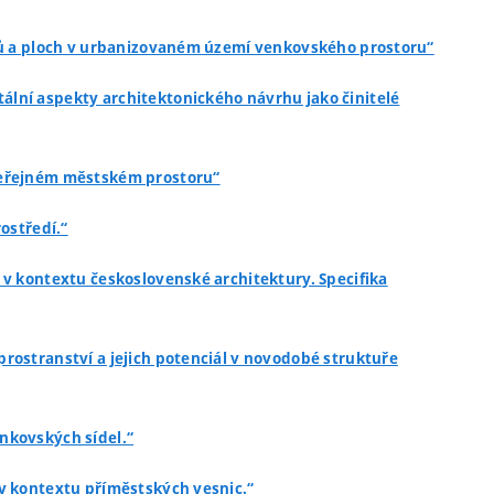
oků a ploch v urbanizovaném území venkovského prostoru“
tální aspekty architektonického návrhu jako činitelé
 veřejném městském prostoru“
ostředí.“
5 v kontextu československé architektury. Specifika
prostranství a jejich potenciál v novodobé struktuře
nkovských sídel.“
 v kontextu příměstských vesnic.“