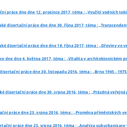
ační práce dne dne 12. prosince 2017, téma : „Využití vodních t
ské disertační práce dne dne 30. října 2017, téma : „Transcenden
ské disertační práce dne dne 18. října 2017, téma : „Dřeviny ve
ce dne dne 4. května 2017, téma : „Vitalita v architektonickém pr
disertační práce dne 30. listopadu 2016, téma : „Brno 1945 - 197
ké disertační práce dne 30. srpna 2016, téma : „Prázdná veřejná 
tační práce dne 23. srpna 2016, téma : „Proměna příměstských ve
rtační práce dne 23. srpna 2016, téma : „Analýza suburbanizace