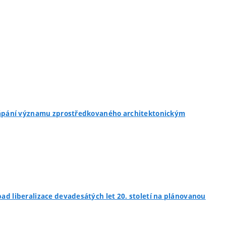
 chápání významu zprostředkovaného architektonickým
pad liberalizace devadesátých let 20. století na plánovanou