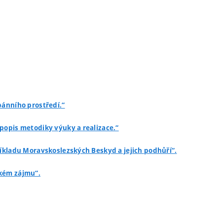
bánního prostředí.“
 popis metodiky výuky a realizace.“
říkladu Moravskoslezských Beskyd a jejich podhůří“.
ském zájmu“.