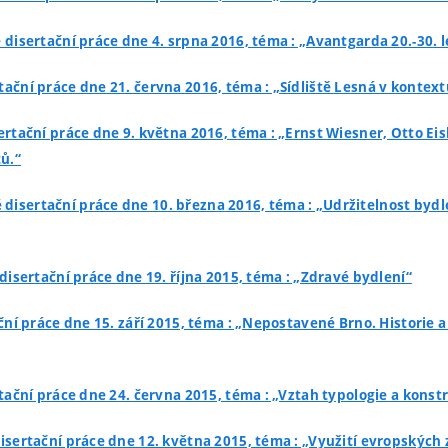
 disertační práce dne 4. srpna 2016, téma : „Avantgarda 20.-30. l
tační práce dne 21. června 2016, téma : „Sídliště Lesná v kontext
ertační práce dne 9. května 2016, téma : „Ernst Wiesner, Otto Ei
ů.“
 disertační práce dne 10. března 2016, téma : „Udržitelnost bydl
disertační práce dne 19. října 2015, téma : „Zdravé bydlení“
ční práce dne 15. září 2015, téma : „Nepostavené Brno. Histori
tační práce dne 24. června 2015, téma : „Vztah typologie a konst
isertační práce dne 12. května 2015, téma : „Využití evropskýc