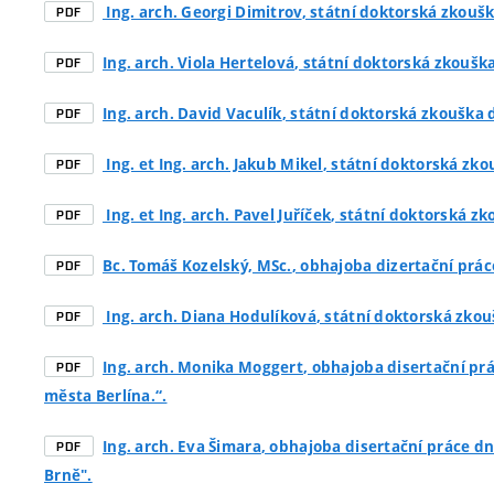
Ing. arch. Georgi Dimitrov
, státní doktorská zkoušk
PDF
Ing. arch. Viola Hertelová
, státní doktorská zkouška
PDF
Ing. arch. David Vaculík
, státní doktorská zkouška d
PDF
Ing. et Ing. arch. Jakub Mikel
, státní doktorská zko
PDF
Ing. et Ing. arch. Pavel Juříček
, státní doktorská zk
PDF
Bc. Tomáš Kozelský, MSc.
, obhajoba dizertační prác
PDF
Ing. arch. Diana Hodulíková
, státní doktorská zkou
PDF
Ing. arch. Monika Moggert
, obhajoba disertační pr
PDF
města Berlína.“.
Ing. arch. Eva Šimara
, obhajoba disertační práce d
PDF
Brně".