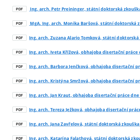
Ing. arch. Petr Preininger
, státní doktorská zkouška
PDF
MgA. Ing. arch. Monika Baršová
, státní doktorská 
PDF
Ing. arch. Zuzana Alario Tomková
, státní doktorská
PDF
Ing. arch. Iveta Křížová
, obhajoba disertační práce
PDF
Ing. arch. Barbora Jenčková
, obhajoba disertační p
PDF
Ing. arch. Kristýna Smržová
, obhajoba disertační p
PDF
Ing. arch. Jan Kraut
, obhajoba disertační práce dne
PDF
Ing. arch. Tereza Ježková
, obhajoba disertační prá
PDF
Ing. arch. Jana Zavřelová
, státní doktorská zkouška 
PDF
Ing. arch. Katarína Falathová
, státní doktorská zko
PDF