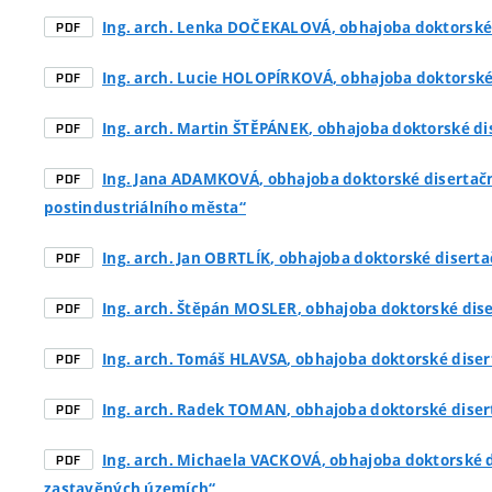
Ing. arch. Lenka DOČEKALOVÁ
, obhajoba doktorské
PDF
Ing. arch. Lucie HOLOPÍRKOVÁ
, obhajoba doktorské
PDF
Ing. arch. Martin ŠTĚPÁNEK
, obhajoba doktorské di
PDF
Ing. Jana ADAMKOVÁ
, obhajoba doktorské disertač
PDF
postindustriálního města“
Ing. arch. Jan OBRTLÍK
, obhajoba doktorské diserta
PDF
Ing. arch. Štěpán MOSLER
, obhajoba doktorské dise
PDF
Ing. arch. Tomáš HLAVSA
, obhajoba doktorské diser
PDF
Ing. arch. Radek TOMAN
, obhajoba doktorské dise
PDF
Ing. arch. Michaela VACKOVÁ
, obhajoba doktorské 
PDF
zastavěných územích“