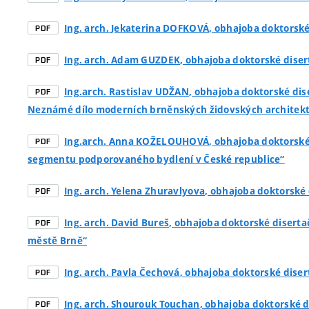
Ing. arch. Jekaterina DOFKOVÁ
, obhajoba doktorské
PDF
Ing. arch. Adam GUZDEK
, obhajoba doktorské diser
PDF
Ing.arch. Rastislav UDŽAN
, obhajoba doktorské dis
PDF
Neznámé dílo moderních brněnských židovských architekt
Ing.arch. Anna KOŽELOUHOVÁ
, obhajoba doktorské
PDF
segmentu podporovaného bydlení v České republice“
Ing. arch. Yelena Zhuravlyova
, obhajoba doktorské 
PDF
Ing. arch. David Bureš
, obhajoba doktorské diserta
PDF
městě Brně“
Ing. arch. Pavla Čechová
, obhajoba doktorské diser
PDF
Ing. arch. Shourouk Touchan
, obhajoba doktorské d
PDF