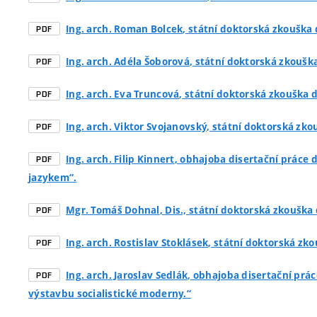
Ing. arch. Roman Bolcek
, státní doktorská zkouška 
PDF
Ing. arch. Adéla Šoborová
, státní doktorská zkouška
PDF
Ing. arch. Eva Truncová
, státní doktorská zkouška d
PDF
Ing. arch. Viktor Svojanovský
, státní doktorská zko
PDF
Ing. arch. Filip Kinnert
, obhajoba disertační práce
PDF
jazykem“.
Mgr. Tomáš Dohnal
, Dis., státní doktorská zkouška 
PDF
Ing. arch. Rostislav Stoklásek
, státní doktorská zko
PDF
Ing. arch. Jaroslav Sedlák
, obhajoba disertační prác
PDF
výstavbu socialistické moderny.“