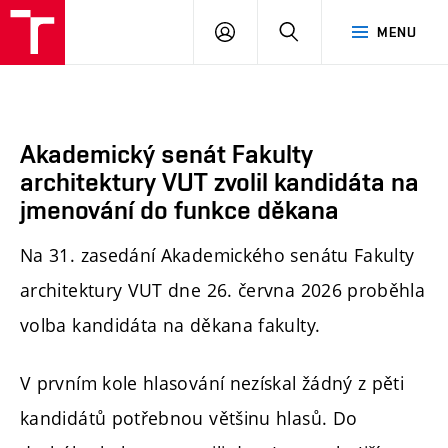
FA
PŘIHLÁSIT
HLEDAT
MENU
VUT
SE
Akademický senát Fakulty
architektury VUT zvolil kandidáta na
jmenování do funkce děkana
Na 31. zasedání Akademického senátu Fakulty
architektury VUT dne 26. června 2026 proběhla
volba kandidáta na děkana fakulty.
V prvním kole hlasování nezískal žádný z pěti
kandidátů potřebnou většinu hlasů. Do