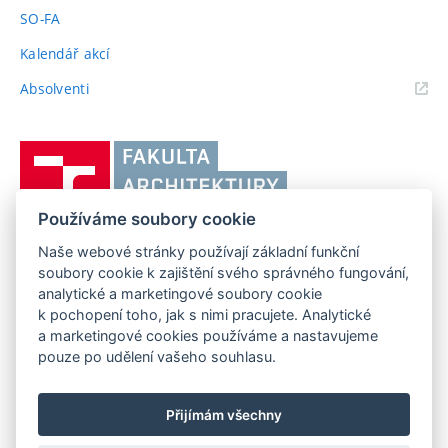
SO-FA
Kalendář akcí
(externí
Absolventi
odkaz)
Vysoké
učení
technické
Používáme soubory cookie
v
Brně,
Naše webové stránky používají základní funkční
FAKULTA ARCHITEKTURY VUT V BRNĚ
soubory cookie k zajištění svého správného fungování,
Fakulta
Poříčí 273/5, 639 00 Brno
analytické a marketingové soubory cookie
www.fa.vutbr.cz
architektury
k pochopení toho, jak s nimi pracujete. Analytické
Telefon: 54114 6600
info@fa.vutbr.cz
a marketingové cookies používáme a nastavujeme
pouze po udělení vašeho souhlasu.
Přijímám všechny