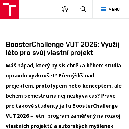
FA
PŘIHLÁSIT
HLEDAT
MENU
VUT
SE
BoosterChallenge VUT 2026: Využij
léto pro svůj vlastní projekt
Máš nápad, který by sis chtěl/a během studia
opravdu vyzkoušet? Přemýšlíš nad
projektem, prototypem nebo konceptem, ale
během semestru na něj nezbývá čas? Právě
pro takové studenty je tu BoosterChallenge
VUT 2026 – letní program zaměřený na rozvoj
vlastních projektů a autorských myšlenek