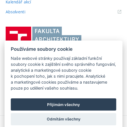
Kalendář akcí
(externí
Absolventi
odkaz)
Vysoké
učení
technické
Používáme soubory cookie
v
Brně,
Naše webové stránky používají základní funkční
FAKULTA ARCHITEKTURY VUT V BRNĚ
soubory cookie k zajištění svého správného fungování,
Fakulta
Poříčí 273/5, 639 00 Brno
www.fa.vutbr.cz
analytické a marketingové soubory cookie
architektury
k pochopení toho, jak s nimi pracujete. Analytické
Telefon: 54114 6600
info@fa.vutbr.cz
a marketingové cookies používáme a nastavujeme
pouze po udělení vašeho souhlasu.
Přijímám všechny
Odmítám všechny
Copyright © 2026 VUT v Brně