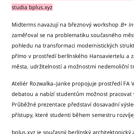
studia
bplus.xyz
Midterms navazují na březnový workshop
B+ I
zaměřoval se na problematiku současného města, 
pohledu na transformaci modernistických struk
přímo v prostředí berlínského Hansaviertelu a 
města, udržitelností a možnostmi nedemoliční t
Ateliér Rozwalka–Janke propojuje prostředí FA 
debatou a nabízí studentům možnost pracovat v 
Průběžné prezentace představí dosavadní výsle
přístupy, které studenti během semestru rozvíjej
bplus.xyz
je současný berlínský architektonický at