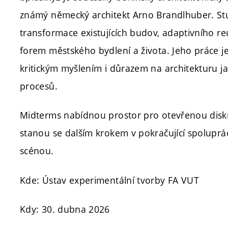
známý německý architekt
Arno Brandlhuber
. S
transformace existujících budov, adaptivního r
forem městského bydlení a života. Jeho práce j
kritickým myšlením i důrazem na architekturu ja
procesů.
Midterms nabídnou prostor pro otevřenou disku
stanou se dalším krokem v pokračující spoluprá
scénou.
Kde: Ústav experimentální tvorby FA VUT
Kdy: 30. dubna 2026