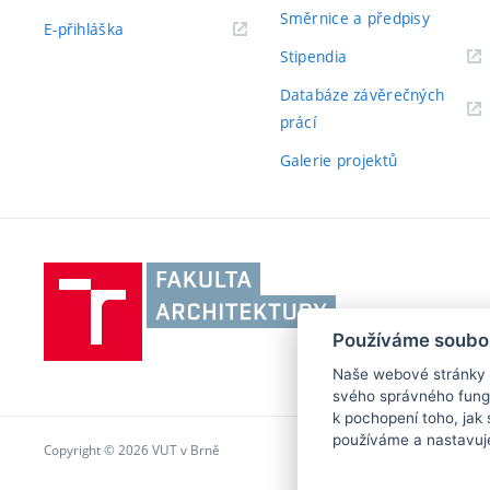
Směrnice a předpisy
E-přihláška
Stipendia
Databáze závěrečných
prácí
Galerie projektů
Vysoké
učení
technické
Používáme soubo
v
Naše webové stránky po
Brně,
svého správného fungo
Fakulta
k pochopení toho, jak 
architektury
používáme a nastavuj
Copyright © 2026 VUT v Brně