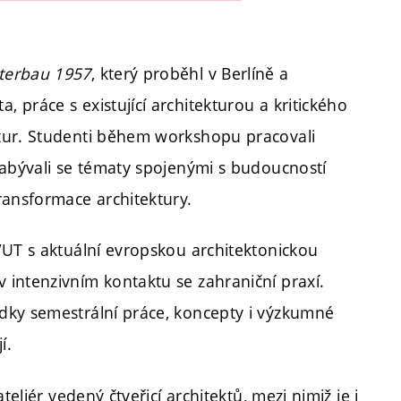
nterbau 1957
, který proběhl v Berlíně a
práce s existující architekturou a kritického
tur. Studenti během workshopu pracovali
zabývali se tématy spojenými s budoucností
ransformace architektury.
VUT s aktuální evropskou architektonickou
intenzivním kontaktu se zahraniční praxí.
dky semestrální práce, koncepty i výzkumné
í.
eliér vedený čtveřicí architektů, mezi nimiž je i