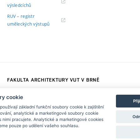
výsledcíchů
RUV – registr
uměleckých výstupů
FAKULTA ARCHITEKTURY VUT V BRNĚ
Poříčí 273/5, 639 00 Brno
www.fa.vutbr.cz
ry cookie
Telefon: 54114 6600
info@fa.vutbr.cz
Při
užívají základní funkční soubory cookie k zajištění
vání, analytické a marketingové soubory cookie
Odm
s nimi pracujete. Analytické a marketingové cookies
eme pouze po udělení vašeho souhlasu.