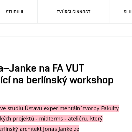
STUDUJI
TVŮRČÍ ČINNOST
SLU
ka–Janke na FA VUT
ící na berlínský workshop
e studiu Ústavu experimentální tvorby Fakulty
ých projektů - midterms - ateliéru, který
rlínský architekt
Jonas Janke
ze