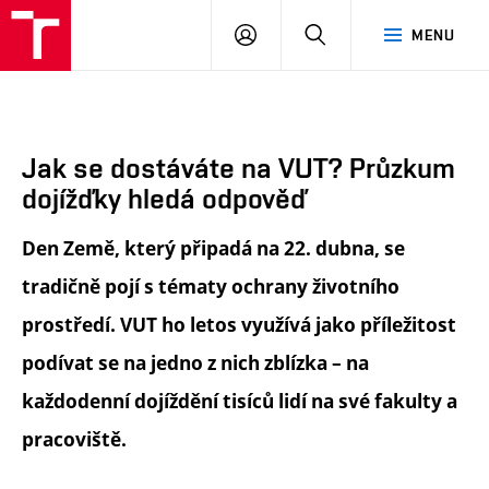
FA
PŘIHLÁSIT
HLEDAT
MENU
VUT
SE
Jak se dostáváte na VUT? Průzkum
dojížďky hledá odpověď
Den Země, který připadá na 22. dubna, se
tradičně pojí s tématy ochrany životního
prostředí. VUT ho letos využívá jako příležitost
podívat se na jedno z nich zblízka – na
každodenní dojíždění tisíců lidí na své fakulty a
pracoviště.