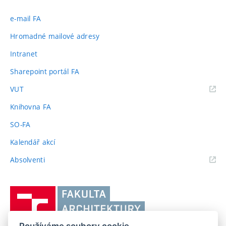
e-mail FA
Hromadné mailové adresy
Intranet
Sharepoint portál FA
(externí
VUT
odkaz)
Knihovna FA
SO-FA
Kalendář akcí
(externí
Absolventi
odkaz)
Vysoké
učení
technické