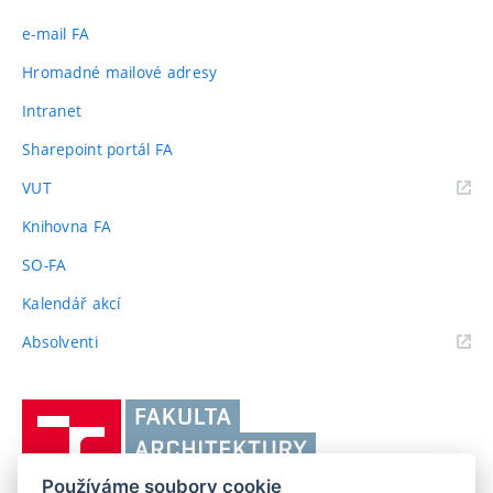
e-mail FA
Hromadné mailové adresy
Intranet
Sharepoint portál FA
(externí
VUT
odkaz)
Knihovna FA
SO-FA
Kalendář akcí
(externí
Absolventi
odkaz)
Vysoké
učení
technické
Používáme soubory cookie