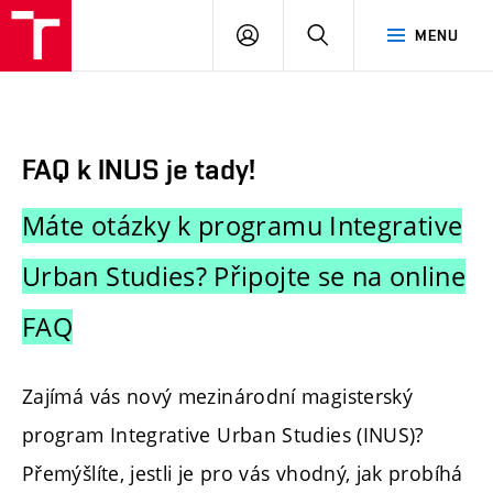
FA
PŘIHLÁSIT
HLEDAT
MENU
VUT
SE
FAQ k INUS je tady!
Máte otázky k programu Integrative
Urban Studies? Připojte se na online
FAQ
Zajímá vás nový mezinárodní magisterský
program Integrative Urban Studies (INUS)?
Přemýšlíte, jestli je pro vás vhodný, jak probíhá