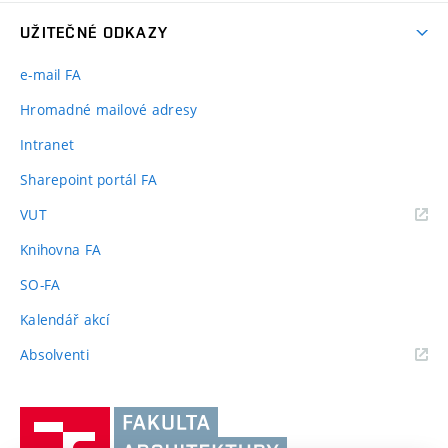
UŽITEČNÉ ODKAZY
e-mail FA
Hromadné mailové adresy
Intranet
Sharepoint portál FA
(externí
VUT
odkaz)
Knihovna FA
SO-FA
Kalendář akcí
(externí
Absolventi
odkaz)
Vysoké
učení