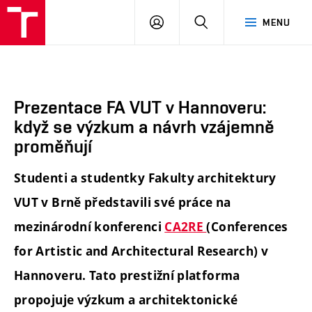
FA
PŘIHLÁSIT
HLEDAT
MENU
VUT
SE
Prezentace FA VUT v Hannoveru:
když se výzkum a návrh vzájemně
proměňují
Studenti a studentky Fakulty architektury
VUT v Brně představili své práce na
mezinárodní konferenci
CA2RE
(Conferences
for Artistic and Architectural Research) v
Hannoveru. Tato prestižní platforma
propojuje výzkum a architektonické