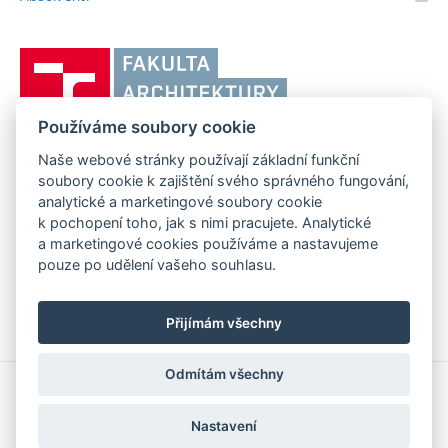
odkaz)
Vysoké
učení
technické
Používáme soubory cookie
v
Brně,
Naše webové stránky používají základní funkční
FAKULTA ARCHITEKTURY VUT V BRNĚ
soubory cookie k zajištění svého správného fungování,
Fakulta
Poříčí 273/5, 639 00 Brno
www.fa.vutbr.cz
analytické a marketingové soubory cookie
architektury
k pochopení toho, jak s nimi pracujete. Analytické
Telefon: 54114 6600
info@fa.vutbr.cz
a marketingové cookies používáme a nastavujeme
pouze po udělení vašeho souhlasu.
Přijímám všechny
Odmítám všechny
Copyright © 2026 VUT v Brně
Prohlášení o přístupnosti
Nastavení
Informace o používání cookies