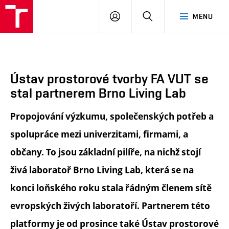
FA
PŘIHLÁSIT
HLEDAT
MENU
VUT
SE
Ústav prostorové tvorby FA VUT se
stal partnerem Brno Living Lab
Propojování výzkumu, společenských potřeb a
spolupráce mezi univerzitami, firmami, a
občany. To jsou základní pilíře, na nichž stojí
živá laboratoř Brno Living Lab, která se na
konci loňského roku stala řádným členem sítě
evropských živých laboratoří. Partnerem této
platformy je od prosince také Ústav prostorové