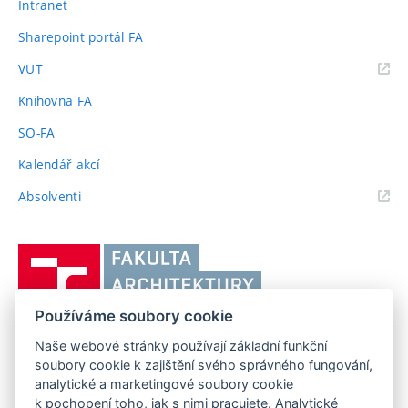
Intranet
Sharepoint portál FA
(externí
VUT
odkaz)
Knihovna FA
SO-FA
Kalendář akcí
(externí
Absolventi
odkaz)
Vysoké
učení
technické
Používáme soubory cookie
v
Brně,
Naše webové stránky používají základní funkční
FAKULTA ARCHITEKTURY VUT V BRNĚ
soubory cookie k zajištění svého správného fungování,
Fakulta
Poříčí 273/5, 639 00 Brno
www.fa.vutbr.cz
analytické a marketingové soubory cookie
architektury
k pochopení toho, jak s nimi pracujete. Analytické
Telefon: 54114 6600
info@fa.vutbr.cz