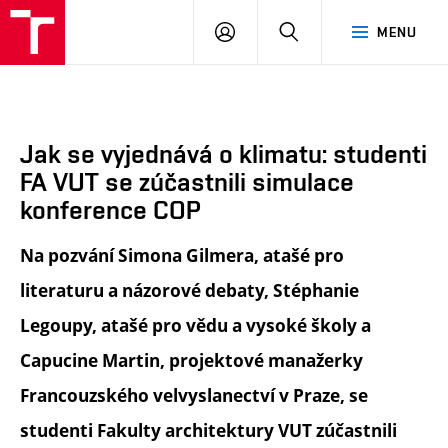
FA
PŘIHLÁSIT
HLEDAT
MENU
VUT
SE
Jak se vyjednává o klimatu: studenti
FA VUT se zúčastnili simulace
konference COP
Na pozvání Simona Gilmera, atašé pro
literaturu a názorové debaty, Stéphanie
Legoupy, atašé pro vědu a vysoké školy a
Capucine Martin, projektové manažerky
Francouzského velvyslanectví v Praze, se
studenti Fakulty architektury VUT zúčastnili