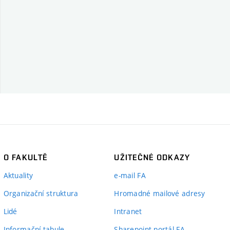
O FAKULTĚ
UŽITEČNÉ ODKAZY
Aktuality
e-mail FA
Organizační struktura
Hromadné mailové adresy
Lidé
Intranet
Informační tabule
Sharepoint portál FA