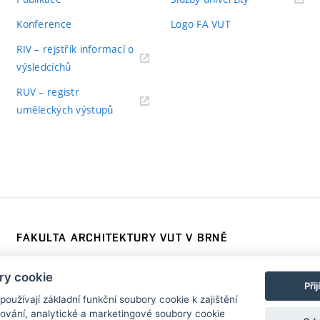
Konference
Logo FA VUT
RIV – rejstřík informací o
výsledcíchů
RUV – registr
uměleckých výstupů
FAKULTA ARCHITEKTURY VUT V BRNĚ
Poříčí 273/5, 639 00 Brno
www.fa.vutbr.cz
ry cookie
Telefon: 54114 6600
info@fa.vutbr.cz
Při
užívají základní funkční soubory cookie k zajištění
vání, analytické a marketingové soubory cookie