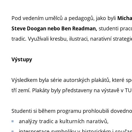
Pod vedením umělců a pedagogů, jako byli
Micha
studenti praco
Steve Doogan nebo Ben Readman,
tradic. Využívali kresbu, ilustraci, narativní strategi
Výstupy
Výsledkem byla série autorských plakátů, které spo
tří zemí. Plakáty byly představeny na výstavě v T
Studenti si během programu prohloubili dovednost
analýzy tradic a kulturních narativů,
interpretace symboliky v historickém i souč