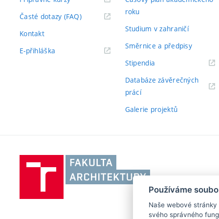
roku
Časté dotazy (FAQ)
Studium v zahraničí
Kontakt
Směrnice a předpisy
E-přihláška
Stipendia
Databáze závěrečných
prácí
Galerie projektů
Vysoké
učení
technické
Používáme soubo
v
Naše webové stránky po
Brně,
svého správného fungo