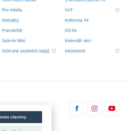
(externí
Pro média
VUT
odkaz)
Kontakty
Knihovna FA
Pracoviště
SO-FA
Galerie Mini
Kalendář akcí
(externí
Ochrana osobních údajů
Absolventi
odkaz)
jímám všechny