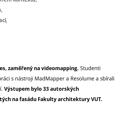
,
cí,
Studenti
ties, zaměřený na videomapping.
 práci s nástroji MadMapper a Resolume a sbírali
í.
Výstupem bylo 33 autorských
tých na fasádu Fakulty architektury VUT.