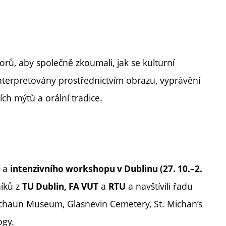
rů, aby společně zkoumali, jak se kulturní
 interpretovány prostřednictvím obrazu, vyprávění
ch mýtů a orální tradice.
a
5
intenzivního workshopu v Dublinu (27. 10.–2.
níků z
a
a navštívili řadu
TU Dublin, FA VUT
RTU
rechaun Museum, Glasnevin Cemetery, St. Michan’s
ogy.