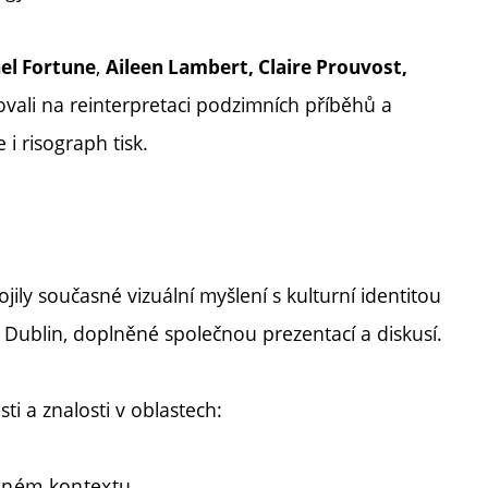
,
el Fortune
Aileen Lambert, Claire Prouvost,
vali na reinterpretaci podzimních příběhů a
e i risograph tisk.
jily současné vizuální myšlení s kulturní identitou
U Dublin, doplněné společnou prezentací a diskusí.
i a znalosti v oblastech:
asném kontextu,