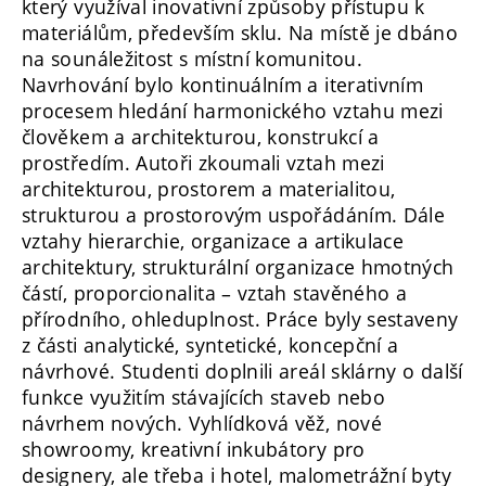
který využíval inovativní způsoby přístupu k
materiálům, především sklu. Na místě je dbáno
na sounáležitost s místní komunitou.
Navrhování bylo kontinuálním a iterativním
procesem hledání harmonického vztahu mezi
člověkem a architekturou, konstrukcí a
prostředím. Autoři zkoumali vztah mezi
architekturou, prostorem a materialitou,
strukturou a prostorovým uspořádáním. Dále
vztahy hierarchie, organizace a artikulace
architektury, strukturální organizace hmotných
částí, proporcionalita – vztah stavěného a
přírodního, ohleduplnost. Práce byly sestaveny
z části analytické, syntetické, koncepční a
návrhové. Studenti doplnili areál sklárny o další
funkce využitím stávajících staveb nebo
návrhem nových. Vyhlídková věž, nové
showroomy, kreativní inkubátory pro
designery, ale třeba i hotel, malometrážní byty