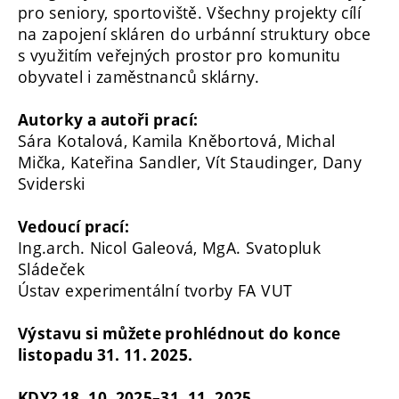
pro seniory, sportoviště. Všechny projekty cílí
na zapojení skláren do urbánní struktury obce
s využitím veřejných prostor pro komunitu
obyvatel i zaměstnanců sklárny.
Autorky a autoři prací:
Sára Kotalová, Kamila Kněbortová, Michal
Mička, Kateřina Sandler, Vít Staudinger, Dany
Sviderski
Vedoucí prací:
Ing.arch. Nicol Galeová, MgA. Svatopluk
Sládeček
Ústav experimentální tvorby FA VUT
Výstavu si můžete prohlédnout do konce
listopadu 31. 11. 2025.
KDY? 18. 10. 2025–31. 11. 2025