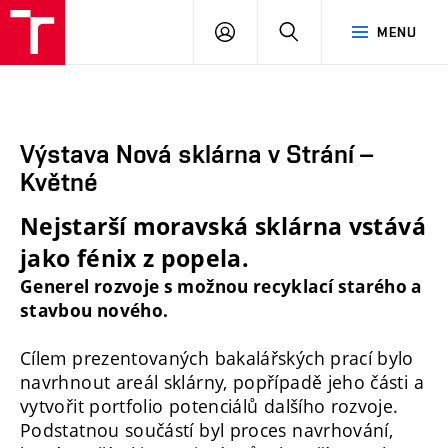
FA
PŘIHLÁSIT
HLEDAT
MENU
VUT
SE
Výstava Nová sklárna v Strání –
Květné
Nejstarší moravská sklárna vstává
jako fénix z popela.
Generel rozvoje s možnou recyklací starého a
stavbou nového.
Cílem prezentovaných bakalářských prací bylo
navrhnout areál sklárny, popřípadě jeho části a
vytvořit portfolio potenciálů dalšího rozvoje.
Podstatnou součástí byl proces navrhování,