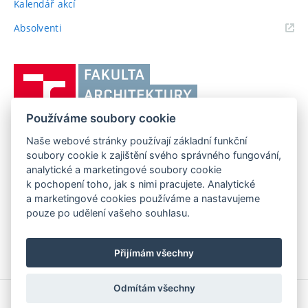
Kalendář akcí
(externí
Absolventi
odkaz)
Vysoké
učení
technické
Používáme soubory cookie
v
Brně,
Naše webové stránky používají základní funkční
FAKULTA ARCHITEKTURY VUT V BRNĚ
soubory cookie k zajištění svého správného fungování,
Fakulta
Poříčí 273/5, 639 00 Brno
www.fa.vutbr.cz
analytické a marketingové soubory cookie
architektury
k pochopení toho, jak s nimi pracujete. Analytické
Telefon: 54114 6600
info@fa.vutbr.cz
a marketingové cookies používáme a nastavujeme
pouze po udělení vašeho souhlasu.
Přijímám všechny
Odmítám všechny
Copyright © 2026 VUT v Brně